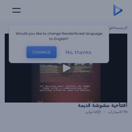
الرئيسية
قوالب
افتتاحية مشوشة قديمة
Would you like to change Renderforest language
to English?
No, thanks
CHANGE
افتتاحية مشوشة قديمة
79
الاصدارات
45 ثواني