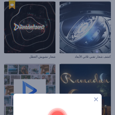
كشف شعار تقني ثلاثي الأبعاد
شعار تشويش العطل