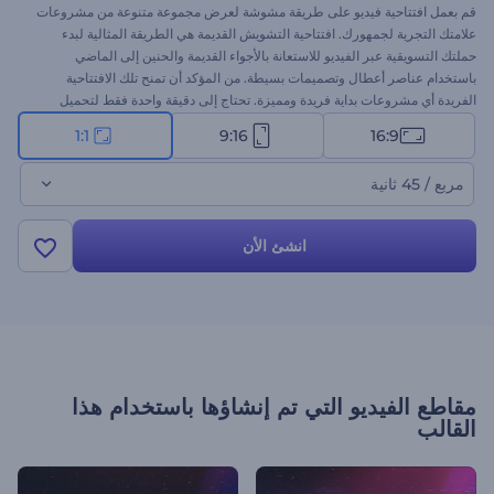
قم بعمل افتتاحية فيديو على طريقة مشوشة لعرض مجموعة متنوعة من مشروعات
علامتك التجرية لجمهورك. افتتاحية التشويش القديمة هي الطريقة المثالية لبدء
حملتك التسويقية عبر الفيديو للاستعانة بالأجواء القديمة والحنين إلى الماضي
باستخدام عناصر أعطال وتصميمات بسيطة. من المؤكد أن تمنح تلك الافتتاحية
الفريدة أي مشروعات بداية فريدة ومميزة. تحتاج إلى دقيقة واحدة فقط لتحميل
صورك ومقاطع الفيديو وكتابة المحتوى النصي الخاص بك للحصول على افتتاحية
1:1
9:16
16:9
فيديو احترافية. مثالية للترويج للمنتجات الجديدة، والدعوات للفعاليات، والعروض
التقديمية للعلامة التجارية، وعروض الشرائح المتحركة، وما إلى ذلك. جرب الآن!
مربع / 45 ثانية
انشئ الأن
مقاطع الفيديو التي تم إنشاؤها باستخدام هذا
القالب