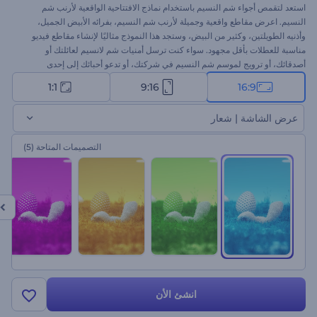
استعد لتقمص أجواء شم النسيم باستخدام نماذج الافتتاحية الواقعية لأرنب شم
النسيم. اعرض مقاطع واقعية وجميلة لأرنب شم النسيم، بفرائه الأبيض الجميل،
وأذنيه الطويلتين، وكثير من البيض، وستجد هذا النموذج مثاليًا لإنشاء مقاطع فيديو
مناسبة للعطلات بأقل مجهود. سواء كنت ترسل أمنيات شم لانسيم لعائلتك أو
أصدقائك، أو ترويج لموسم شم النسيم في شركتك، أو تدعو أحبائك إلى إحدى
المناسبات، سيكون هذا النموذج طريقة ممتعة وسهلة لفعل ذلك. اكتب رسالتك
1:1
9:16
16:9
للعطلة، وقم بإدخال شعارك، وأضف مقطع موسيقي احتفالي للحصول على مقطع
فيديو فريد من نوعه لشم النسيم في دقائق. لم الانتظار؟ قم بإنشائه الآن، ودع مرح
عرض الشاشة | شعار
شم النسيم يبدأ!
التصميمات المتاحة
(5)
انشئ الأن