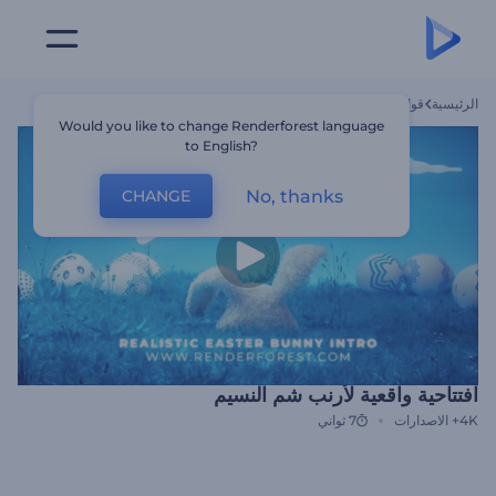
الرئيسية
قوالب
افتتاحية واقعية لأرنب شم النسيم
Would you like to change Renderforest language
to English?
No, thanks
CHANGE
افتتاحية واقعية لأرنب شم النسيم
4K+
الاصدارات
7 ثواني