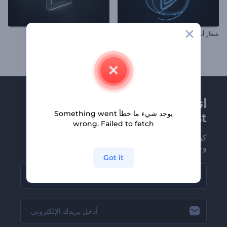
شعار أنيميشن الكرات ثلاثية الأبعاد
شعار المعرض السينمائي
انضم إلى نشرة
يوجد شيء ما خطأ Something went
Renderforest الإخبارية
wrong. Failed to fetch
كن من بين أوائل من يستلمون أحدث أخبارنا
وعروضنا
Got it