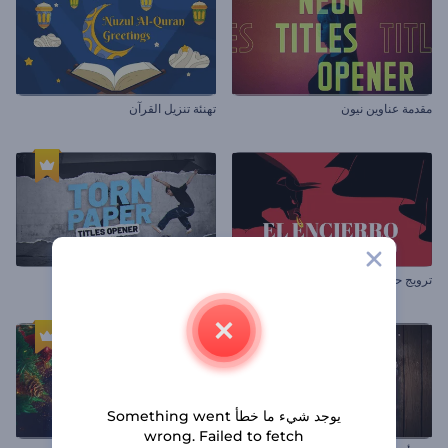
مقدمة عناوين نيون
تهنئة تنزيل القرآن
ترويج حدث إطلاق الثيران
افتتاحية عناوين ورقية ممزقة
يوجد شيء ما خطأ Something went
wrong. Failed to fetch