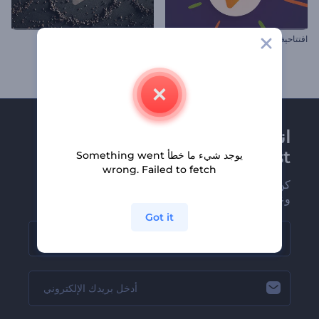
افتتاحية العروض البصرية الحيوية
افتتاحية جاذبية الأحجار
انضم إلى نشرة
Renderforest الإخبارية
يوجد شيء ما خطأ Something went
wrong. Failed to fetch
كن من بين أوائل من يستلمون أحدث أخبارنا
وعروضنا
Got it