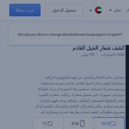
ر
تعلم
تسجيل الدخول
جرب مجانًا
Would you like to change Renderforest language to English?
قالب مميز
كشف شعار الجيل القادم
32K+
الاصدارات
7 ثواني
اخط إلى عالم الابتكار واكشف عن قوة التكنولوجيا الراقية
باستخدام كشف شعار الجيل القادم. بعناصر بصرية مستقبلية
ورسوم متحركة انسيابية، سيضمن هذا النموذج أن تترك انطباعًا
يدوم لدى جمهورك. قم بتحميل شعارك، واكتب شعارك النصي،
واختر المقطع الموسيقي المقابل، وشاهد روعة ظهور شعارك
بطريقة مبتكرة. مثالي للشركات الناسئة والشركات التقنية أو أي
مشروع يتطلع إلى كشف شعاره بطريقة عصرية ومبتكرة. قم
الآن بإثارة فضول المشاهدين!
1:1
9:16
16:9