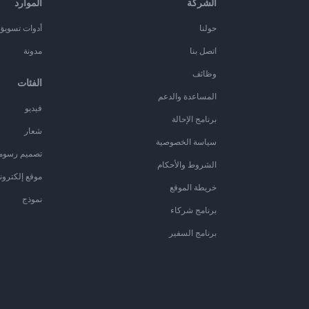
الشركة
الموارد
حولنا
أدوات تسويق ا
اتصل بنا
مدونة
وظائف
الفئات
المساعدة والدعم
فيديو
برنامج الإحالة
شعار
سياسة الخصوصية
تصميم رسوم
الشروط والأحكام
موقع إلكترون
خريطة الموقع
نموذج
برنامج شركاء
برنامج السفير