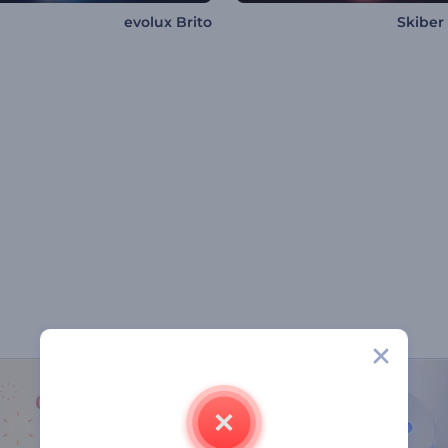
evolux Brito
Skiber