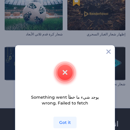
إظهار شعار الغبار السحري
شعار كرة قدم ثلاثي الأبعاد
شعار نجوم الكون الملهم
مقاطع عيد الأضحى
يوجد شيء ما خطأ Something went
wrong. Failed to fetch
انضم إلى نشرة
Got it