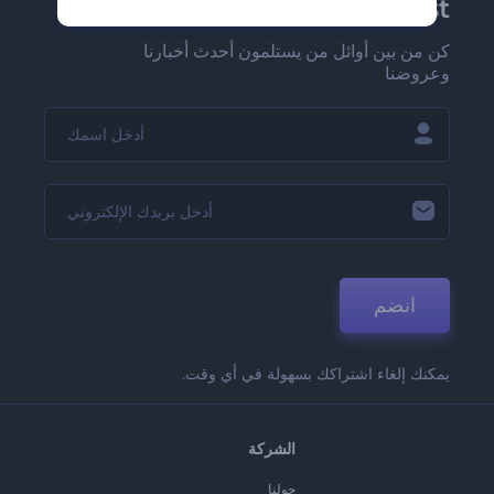
Renderforest الإخبارية
كن من بين أوائل من يستلمون أحدث أخبارنا
وعروضنا
انضم
يمكنك إلغاء اشتراكك بسهولة في أي وقت.
الشركة
حولنا