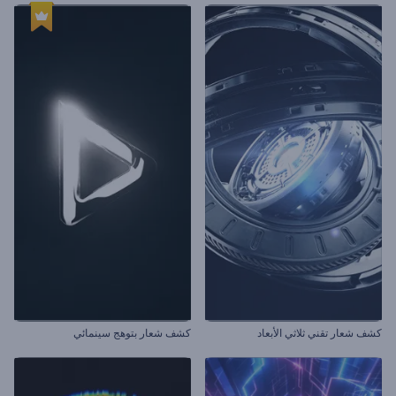
كشف شعار تقني ثلاثي الأبعاد
كشف شعار بتوهج سينمائي