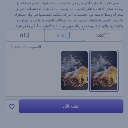
تستحق علامتك التجارية أكثر من مجرد مقدمة بسيطة - إنها تستحق عرضًا كبيرًا
ومذهلًا. تمتاز "افتتاحية تناثر الجسيمات" بجسيمات لامعة متألقة تتصادم لتعرض
شعارك وسط عاصفة من الجسيمات البراقة. يمكنك تخصيصها في ثوانِ بشعارك
والشعار النصي والمقطع الصوتي. مثالية للمجالات التقنية والعلمية والبيولوجية
والابتكارية والإبداعية، بهدف إبهار الجمهور من الثانية الأولى. ابدأ الآن وعزز هوية
علامتك التجارية بانفجار متألق لامع!
1:1
9:16
16:9
التصميمات المتاحة
(2)
انشئ الأن