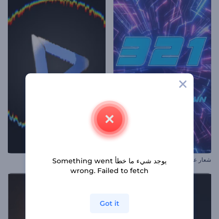
شعار عد تنازلي بخلل تقني
افتتاحية التشتت الخلفي المجردة
يوجد شيء ما خطأ Something went
wrong. Failed to fetch
Got it