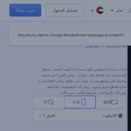
ر
تعلم
تسجيل الدخول
جرب مجانًا
Would you like to change Renderforest language to English?
كشف شعار سطح الفسيفساء
1K+
الاصدارات
8 ثواني
اجتذب انتباه المشاهدين فورًا بمساعدة كشف الشعار بسطح
الفسفساء. قم بإضافة ملف شعارك، واختر اللون الذي تفضله،
واحصل على مقطع متحرك جذاب في دقائق. مثالي لافتتاحيات/
ختام مقاطع فيديو يوتيوب، وشركات التصميمات الداخلية،
وشركات الإنشاءات، وغيرهم الكثير. جرب الآن!
1:1
9:16
16:9
الأسلوب
الخيار 1