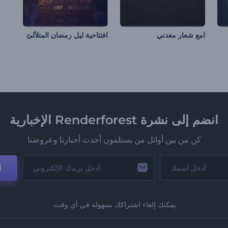
امع شعار معدني
افتتاحية ليل رمضان المتلألئ
انضم إلى نشرة Renderforest الإخبارية
كن من بين أوائل من يستلمون أحدث أخبارنا وعروضنا
ا
يمكنك إلغاء اشتراكك بسهولة في أي وقت.