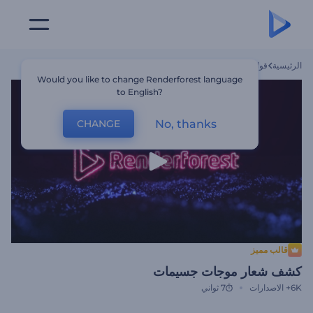
الرئيسية
قوالب
كشف شعار موجات جسيمات
Would you like to change Renderforest language
to English?
No, thanks
CHANGE
قالب مميز
كشف شعار موجات جسيمات
6K+
الاصدارات
7 ثواني