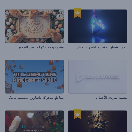
إظهار شعار التشتت النابض بالحياة
مقدمة واقعية لأرانب عيد الفصح
م
قاطع متحركة للعناوين: بتصميم ماينكرافت
مقدمة سريعة للأعمال