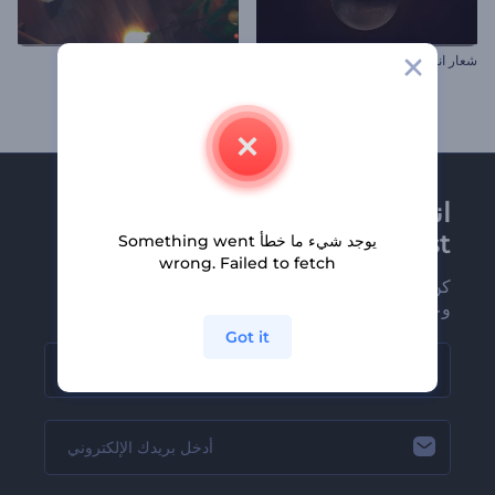
شعار انفجار الكرة
افتتاحية أضواء الكريسماس
انضم إلى نشرة
Renderforest الإخبارية
يوجد شيء ما خطأ Something went
wrong. Failed to fetch
كن من بين أوائل من يستلمون أحدث أخبارنا
وعروضنا
Got it