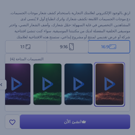
ارتقِ بالوجود الإلكتروني لعلامتك التجارية باستخدام كشف شعار موجات الجسيمات.
دع موجات الجسيمات اللامعة تكشف شعارك واترك انطباع أول لا يُنسى لدى
المشاهدين. التخصيص في غاية السهولة: حمّل شعارك، وأضف الشعار النصي، واختر
موسيقى الخلفية المفضلة لديك من مكتبتنا الموسيقية. سواء كنت تنشئ افتتاحية
شركة أو عرض تقديمي لمنتج أو مشروع إبداعي، ستمنح هذه الافتتاحية لعلامتك
التجارية لمسة أنيقة. ابدأ الآن!
1:1
9:16
16:9
التصميمات المتاحة
(4)
انشئ الأن