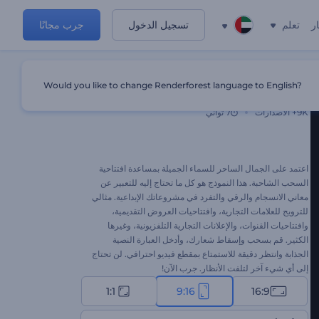
ر
تعلم
تسجيل الدخول
جرب مجانًا
Would you like to change Renderforest language to English?
افتاحية السحب الشاحبة
9K+
الاصدارات
7 ثواني
اعتمد على الجمال الساحر للسماء الجميلة بمساعدة افتتاحية
السحب الشاحبة. هذا النموذج هو كل ما تحتاج إليه للتعبير عن
معاني الانسجام والرقي والتفرد في مشروعاتك الإبداعية. مثالي
للترويج للعلامات التجارية، وافتتاحيات العروض التقديمية،
وافتتاحيات القنوات، والإعلانات التجارية التلفزيونية، وغيرها
الكثير. قم بسحب وإسقاط شعارك، وأدخل العبارة النصية
الجذابة وانتظر دقيقة للاستمتاع بمقطع فيديو احترافي. لن تحتاج
إلى أي شيء آخر لتلفت الأنظار. جرب الآن!
1:1
9:16
16:9