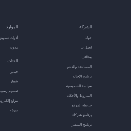
الشركة
الموارد
حولنا
أدوات تسويق ا
اتصل بنا
مدونة
وظائف
الفئات
المساعدة والدعم
فيديو
برنامج الإحالة
شعار
سياسة الخصوصية
تصميم رسوم
الشروط والأحكام
موقع إلكترون
خريطة الموقع
نموذج
برنامج شركاء
برنامج السفير