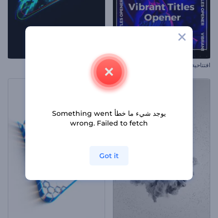
افتتاحية عناوين حيوية
كشف عن شعار لوني
يوجد شيء ما خطأ Something went
wrong. Failed to fetch
Got it