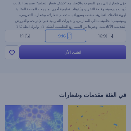
حوّل شعارك إلى رمز للمعرفة والإنجاز مع "كشف شعار التعليم". يضم هذا القالب
أدوات مدرسية، وقبعة التخرج، وأيقونات تعليمية أخرى، ما يجعله المنصة المثالية
لهوية علامتك التجارية. خصّصه بسهولة باستخدام شعارك، وشعارك التعريفي،
وموسيقى الخلفية. مثالي للمدارس، والدورات التدريبية عبر الإنترنت، والعروض
التقديمية الأكاديمية، وغيرها من المشاريع التعليمية. أنشئه الآن واترك انطباعًا لا
يُنسى لدى الطلاب، والمعلمين، وجمهورك!
1:1
9:16
16:9
انشئ الأن
في الفئة
مقدمات وشعارات