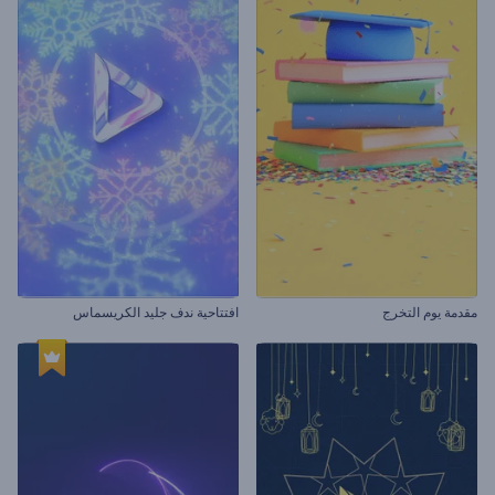
مقدمة يوم التخرج
افتتاحية ندف جليد الكريسماس