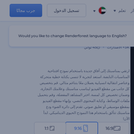
ر
تعلم
تسجيل الدخول
جرب مجانًا
Would you like to change Renderforest language to English?
افتتاحية مناسبة نابضة
3K+
الاصدارات
45 ثواني
ارتقي بمناسبتك إلى آفاق جديدة باستخدام نموذج افتتاحية
المناسبات النابضة. استعد لتجربة لا تنسى بكتابة خطية متحركة
وعناصر انتقالية انسيابية يعملان معًا بتناغم مثالي. قم بتخصيص
كل جانب من مقطع الفيديو ليناسب مناسبتك وعلامتك التجارة،
وضمان تخصيص كل لمسة. اختر المشاهد المفضلة، وقم بتحميل
ملفات الوسائط، وكتابة المحتوى النصي، وإنهاء مقطع الفيديو
بمقطع موسيقي أو تعليق صوتي. تقدم إلى دائرة الضوء ودع
مناسبتك تتألق باستخدام هذا النموذج الحيوي الديناميكي. ابدأ
الآن!
1:1
9:16
16:9