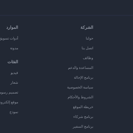
الشركة
الموارد
حولنا
أدوات تسويق ا
اتصل بنا
مدونة
وظائف
الفئات
المساعدة والدعم
فيديو
برنامج الإحالة
شعار
سياسة الخصوصية
تصميم رسوم
الشروط والأحكام
موقع إلكترون
خريطة الموقع
نموذج
برنامج شركاء
برنامج السفير