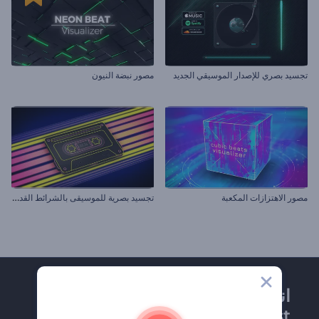
تجسيد بصري للإصدار الموسيقي الجديد
مصور نبضة النيون
ت
جسيد بصرية للموسيقى بالشرائط القديمة
مصور الاهتزازات المكعبة
انضم إلى نشرة
Renderforest الإخبارية