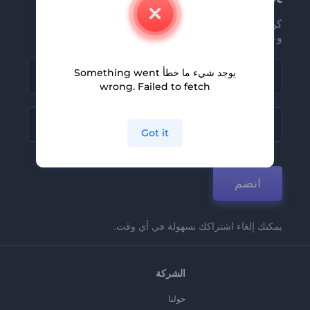
كن من بين أوائل من يستلمون أحدث أخبارنا
وعروضنا
يوجد شيء ما خطأ Something went
wrong. Failed to fetch
Got it
انضم
يمكنك إلغاء اشتراكك بسهولة في أي وقت.
الشركة
حولنا