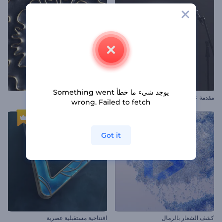
يوجد شيء ما خطأ Something went
مقدمة عرض ستاند أب
افتتاحية أمواج ذهبية
wrong. Failed to fetch
Got it
كشف الشعار بالرمال
افتتاحية مستقبلية عصرية