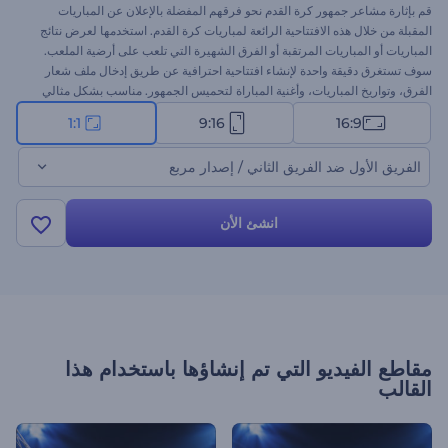
قم بإثارة مشاعر جمهور كرة القدم نحو فرقهم المفضلة بالإعلان عن المباريات
المقبلة من خلال هذه الافتتاحية الرائعة لمباريات كرة القدم. استخدمها لعرض نتائج
المباريات أو المباريات المرتقبة أو الفرق الشهيرة التي تلعب على أرضية الملعب.
سوف تستغرق دقيقة واحدة لإنشاء افتتاحية احترافية عن طريق إدخال ملف شعار
الفرق، وتواريخ المباريات، وأغنية المباراة لتحميس الجمهور. مناسب بشكل مثالي
لافتتاحيات المباريات والإعلانات التلفزيونية وافتتاحيات القنوات وأكثر. 3، 2، 1، هيا!
1:1
9:16
16:9
جرب الآن!
الفريق الأول ضد الفريق الثاني / إصدار مربع
انشئ الأن
مقاطع الفيديو التي تم إنشاؤها باستخدام هذا
القالب