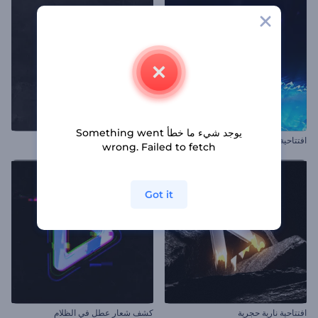
يوجد شيء ما خطأ Something went
افتتاحية صاعقة البرق
افتتاحية شعار متعدد الألوان
wrong. Failed to fetch
Got it
افتتاحية نارية حجرية
كشف شعار عطل في الظلام