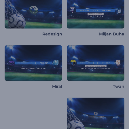
Redesign
Miljan Buha
Miral
Twan