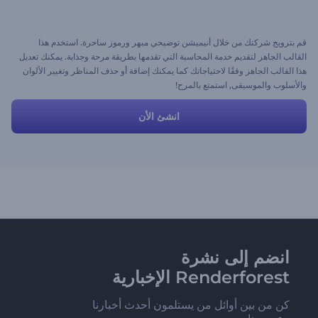
قم بترويج شركتك من خلال أنيميشن توضيحي مبهر ورموز ساحرة. استخدم هذا
القالب الجاهز لتقديم خدمة المحاسبة التي تقدمها بطريقة مرحة وجذابة. يمكنك تعديل
هذا القالب الجاهز وفقًا لاحتياجاتك كما يمكنك إضافة أو حذف المناظر وتغيير الألوان
والأسلوب والموسيقى, استمتع بالمرح!
انشئ الأن
انضم إلى نشرة
Renderforest الإخبارية
كن من بين أوائل من يستلمون أحدث أخبارنا