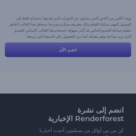
يوجد الكثير من الناس الذين يبحثون عن الدورات التي تقدمها. ستحتاج فقط إلى
الوصول إليهم. يمكنك القيام بذلك بطريقة مبتكرة ومرحة! سيجعل هذا القالب الجاهز
عملية صناعة الفيديو الخاص بك أكثر سهولة. استخدم هذا القالب كأساس للفيديو
الذي تريد صناعته وقم بتعديله كما تريد للحصول على النتيجة التي تريدها.
انشئ الأن
انضم إلى نشرة
Renderforest الإخبارية
كن من بين أوائل من يستلمون أحدث أخبارنا