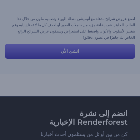
اصنع عروض شرائح مذهلة مع أنيميشن منطاد الهواء وتصميم ملون من خلال هذا
القالب الجاهز. قم بإضافة مزيد من حاملات الصور أو احذف كل ما لا تحتاج إليه وقم
بتغيير الأسلوب والألوان واضغط على استعراض وسيكون عرض الشرائح الرائع
الخاص بك جاهزًا في غضون دقائق!
انشئ الأن
انضم إلى نشرة
Renderforest الإخبارية
كن من بين أوائل من يستلمون أحدث أخبارنا