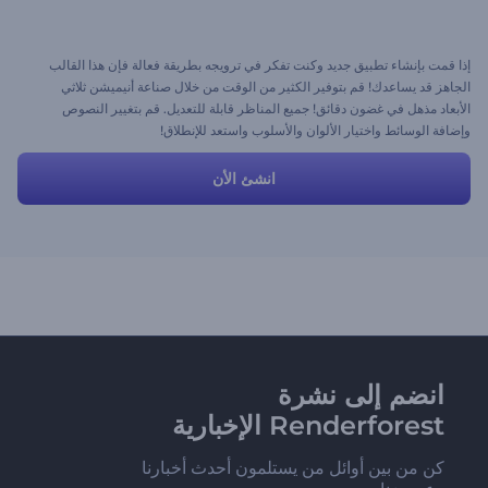
إذا قمت بإنشاء تطبيق جديد وكنت تفكر في ترويجه بطريقة فعالة فإن هذا القالب
الجاهز قد يساعدك! قم بتوفير الكثير من الوقت من خلال صناعة أنيميشن ثلاثي
الأبعاد مذهل في غضون دقائق! جميع المناظر قابلة للتعديل. قم بتغيير النصوص
وإضافة الوسائط واختيار الألوان والأسلوب واستعد للإنطلاق!
انشئ الأن
انضم إلى نشرة
Renderforest الإخبارية
كن من بين أوائل من يستلمون أحدث أخبارنا