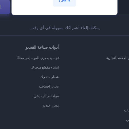
Got it
ا
يمكنك إلغاء اشتراكك بسهولة في أي وقت.
أدوات صناعة الفيديو
لعلامة التجارية
تجسيد بصري للموسيقى مجانًا
إنشاء مقطع متحرك
شعار متحرك
تحرير افتتاحية
مولد نص أنيميشن
محرر فيديو
ات
ي