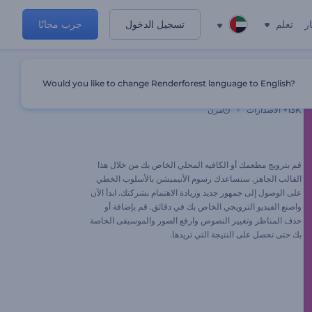
ر
تعلم
تسجيل الدخول
جرب مجانًا
Would you like to change Renderforest language to English?
ترويج مقهى متحرك
13K+
الاصدارات
مرن
قم بترويج مطعمك أو الكافيه المحلي الخاص بك من خلال هذا
القالب الجاهز. ستساعدك رسوم الأنيميشن بالأسلوب الخطي
على الوصول إلى جمهور جديد وزيادة الاهتمام بشركتك. ابدأ الآن
واصنع الفيديو الترويجي الخاص بك في دقائق. قم بإضافة أو
حذف المناظر وتغيير النصوص وارفع الصور والموسيقى الخاصة
بك حتى تحصل على النتيجة التي تريدها.