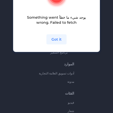
المساعدة والدعم
برنامج الإحالة
يوجد شيء ما خطأ Something went
سياسة الخصوصية
wrong. Failed to fetch
الشروط والأحكام
خريطة الموقع
Got it
برنامج شركاء
برنامج السفير
الموارد
أدوات تسويق العلامة التجارية
مدونة
الفئات
فيديو
شعار