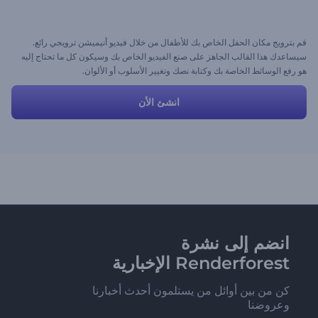
قم بترويج مكان الحفل الخاص بك للأطفال من خلال فيديو أنيميشن ترويجي رائع.
سيساعدك هذا القالب الجاهز على صنع الفيديو الخاص بك وسيكون كل ما تحتاج إليه
هو رفع الوسائط الخاصة بك وكتابة نصك وتغيير الأسلوب أو الألوان.
انشئ الأن
انضم إلى نشرة
Renderforest الإخبارية
كن من بين أوائل من يستلمون أحدث أخبارنا
وعروضنا