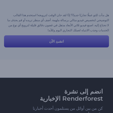
هل بدأت للتو عملًا تجاريًا جديدًا؟ إذًا لقد حان الوقت لترويجه! استخدم هذا القالب
التوضيحي لتخصيص فيديو مثالي برسالة ملهمة. أضف أي منظر تريده أو قم بحذف ما
لا تحتاج إليه. اصنع فيديو ثلاثي الأبعاد مذهل في غضون دقائق قليلة لترويج أي نوع من
الخدمات وجذب الانتباه لعملك التجاري اليوم وللأبد!
انشئ الأن
انضم إلى نشرة
Renderforest الإخبارية
كن من بين أوائل من يستلمون أحدث أخبارنا