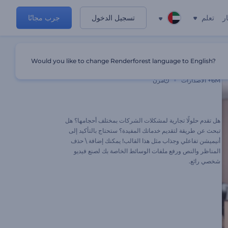
ر
تعلم
تسجيل الدخول
جرب مجانًا
Would you like to change Renderforest language to English?
مقدمة حل الأعمال
6M+
الاصدارات
مرن
هل تقدم حلولًا تجارية لمشكلات الشركات بمختلف أحجامها؟ هل
تبحث عن طريقة لتقديم خدماتك المفيدة؟ ستحتاج بالتأكيد إلى
أنيميشن تفاعلي وجذاب مثل هذا القالب! يمكنك إضافة \ حذف
المناظر والنص ورفع ملفات الوسائط الخاصة بك لصنع فيديو
شخصي رائع.