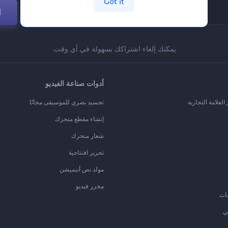
Got it
ا
يمكنك إلغاء اشتراكك بسهولة في أي وقت.
أدوات صناعة الفيديو
لعلامة التجارية
تجسيد بصري للموسيقى مجانًا
إنشاء مقطع متحرك
شعار متحرك
تحرير افتتاحية
مولد نص أنيميشن
محرر فيديو
ات
ي