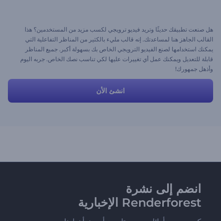
هل صنعت تطبيقك حديثًا وتريد فيديو ترويجي لكسب مزيد من المستخدمين؟ هذا
القالب الجاهز هنا لمساعدتك. إنه قالب مليء بالكثير من المناظر التفاعلية التي
يمكنك استخدامها لصنع الفيديو الترويجي الخاص بك بسهولة أكبر. جميع المناظر
قابلة للتعديل ويمكنك عمل أي تغييرات عليها لكي تناسب نصك الخاص. جربه اليوم
وأذهل جمهورك!
انشئ الأن
انضم إلى نشرة
Renderforest الإخبارية