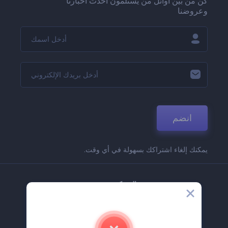
كن من بين أوائل من يستلمون أحدث أخبارنا
وعروضنا
انضم
يمكنك إلغاء اشتراكك بسهولة في أي وقت.
الشركة
حولنا
اتصل بنا