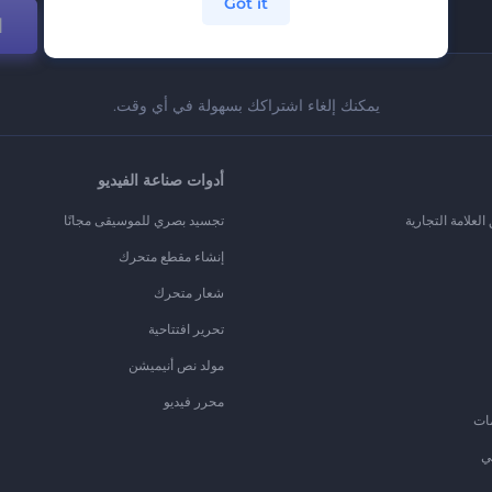
Got it
ا
يمكنك إلغاء اشتراكك بسهولة في أي وقت.
أدوات صناعة الفيديو
لعلامة التجارية
تجسيد بصري للموسيقى مجانًا
إنشاء مقطع متحرك
شعار متحرك
تحرير افتتاحية
مولد نص أنيميشن
محرر فيديو
ات
ي