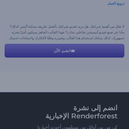
ترويج العمل
لا تقلل من أهمية شركتك. هل تريد تقديم شركتك بأفضل طريقة ممكنة أليس كذلك؟
ماذا عن صنع فيديو أنيميشن تفاعلي جذاب؟ فهذا القالب الجاهز سيكون أمرًا يقدره
جمهورك. لذلك يمكنك استخدام هذا القالب وتغييره وفقًا لأفكارك واحتياجات خدمتك.
انشئ الأن
انضم إلى نشرة
Renderforest الإخبارية
كن من بين أوائل من يستلمون أحدث أخبارنا