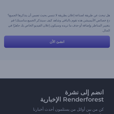
هل تبحث عن طريقة لصناعة إعلان بطريقة لا تنسي بحيث تضمن أن يتذكرها الجميع؟
دع خصائص الأنيميشن هذه تقوم بالباقي وشاهد كيف سيتذكر الجميع مناسبتك! قم
بتغيير المناظر وإضافة أو حذف ما تريده وسيكون إعلان الفيديو الخاص بك جاهزًا في
الحال.
انشئ الأن
انضم إلى نشرة
Renderforest الإخبارية
كن من بين أوائل من يستلمون أحدث أخبارنا