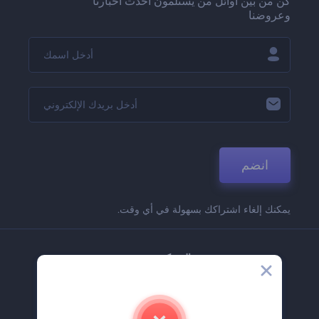
كن من بين أوائل من يستلمون أحدث أخبارنا
وعروضنا
انضم
يمكنك إلغاء اشتراكك بسهولة في أي وقت.
الشركة
حولنا
اتصل بنا