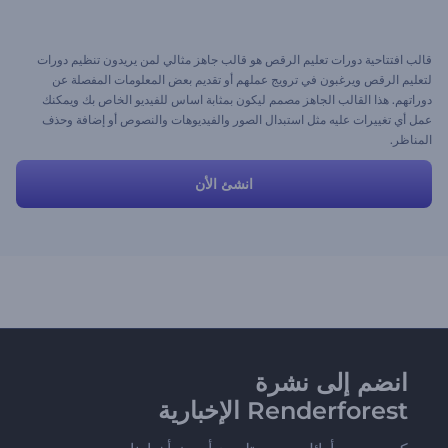
قالب افتتاحية دورات تعليم الرقص هو قالب جاهز مثالي لمن يريدون تنظيم دورات
لتعليم الرقص ويرغبون في ترويج عملهم أو تقديم بعض المعلومات المفصلة عن
دوراتهم. هذا القالب الجاهز مصمم ليكون بمثابة اساس للفيديو الخاص بك ويمكنك
عمل أي تغييرات عليه مثل استبدال الصور والفيديوهات والنصوص أو إضافة وحذف
المناظر.
انشئ الأن
انضم إلى نشرة
Renderforest الإخبارية