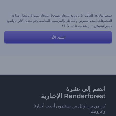
سيساعدك هذا القالب على ترويج منتجك وسيجعل منتجك يتميز في مجال صناعة
الفيديوهات. أضف النصوص والمناظر والموسيقى المناسبة وقم بتعديل الألوان واصنع
فيديو أنيميشن مثير بتصميم ثلاثي الأبعاد!
انشئ الأن
انضم إلى نشرة
Renderforest الإخبارية
كن من بين أوائل من يستلمون أحدث أخبارنا
وعروضنا