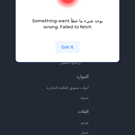
المساعدة والدعم
برنامج الإحالة
يوجد شيء ما خطأ Something went
سياسة الخصوصية
wrong. Failed to fetch
الشروط والأحكام
خريطة الموقع
Got it
برنامج شركاء
برنامج السفير
الموارد
أدوات تسويق العلامة التجارية
مدونة
الفئات
فيديو
شعار