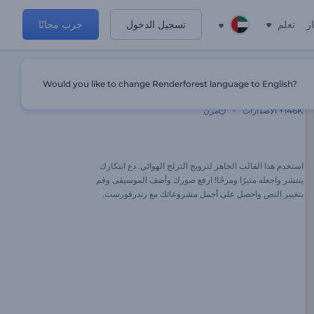
ر
تعلم
تسجيل الدخول
جرب مجانًا
Would you like to change Renderforest language to English?
ترويج ترويجي ممتع للتزلج الهوائي
146K+
الاصدارات
مرن
استخدم هذا القالب الجاهز لترويج التزلج الهوائي. دع ابتكارك
ينتشر واجعله مثيرًا ومرحًا! ارفع صورك وأضف الموسيقى وقم
بتغيير النص واحصل على أجمل مشروعاتك مع رندرفورست.