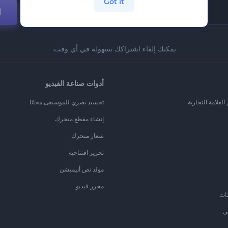
Got it
ا
يمكنك إلغاء اشتراكك بسهولة في أي وقت.
أدوات صناعة الفيديو
لعلامة التجارية
تجسيد بصري للموسيقى مجانًا
إنشاء مقطع متحرك
شعار متحرك
تحرير افتتاحية
مولد نص أنيميشن
محرر فيديو
ات
ي