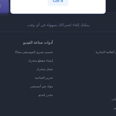
Got it
ا
يمكنك إلغاء اشتراكك بسهولة في أي وقت.
أدوات صناعة الفيديو
لعلامة التجارية
تجسيد بصري للموسيقى مجانًا
إنشاء مقطع متحرك
شعار متحرك
تحرير افتتاحية
مولد نص أنيميشن
محرر فيديو
ات
ي