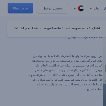
ر
تعلم
تسجيل الدخول
جرب مجانًا
Would you like to change Renderforest language to English?
عرض شركة تكنولوجيا المعلومات العالمية
722K+
الاصدارات
مرن
قم بترويج شركة تكنولوجيا المعلومات الخاصة بك بسهولة من
خلال فيديو أنيميشن ساحر وشخصيات مرحة ورموز شاملة. هذا
القالب الجاهز سيسهل من عملية صناعة الفيديو الخاص بك
ويوفر عليك الكثير من الوقت والجهد عند العثور على مناظر
مناسبة. يمكنك عمل أي تغييرات على هذا القالب الجاهز للحصول
على النتيجة التي تريدها. قم بتغيير المناظر واكتب نصك وارفع
الوسائط الخاصة بك وحدد الألوان والأنماط واستمتع بعملية
صناعة الفيديو.