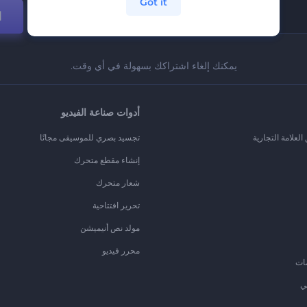
Got it
ا
يمكنك إلغاء اشتراكك بسهولة في أي وقت.
أدوات صناعة الفيديو
لعلامة التجارية
تجسيد بصري للموسيقى مجانًا
إنشاء مقطع متحرك
شعار متحرك
تحرير افتتاحية
مولد نص أنيميشن
محرر فيديو
ات
ي