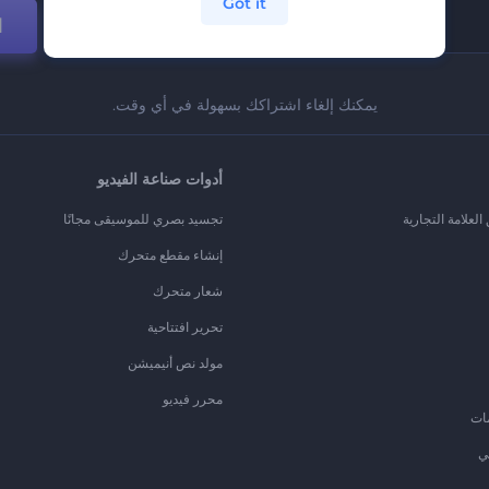
Got it
ا
يمكنك إلغاء اشتراكك بسهولة في أي وقت.
أدوات صناعة الفيديو
لعلامة التجارية
تجسيد بصري للموسيقى مجانًا
إنشاء مقطع متحرك
شعار متحرك
تحرير افتتاحية
مولد نص أنيميشن
محرر فيديو
ات
ي