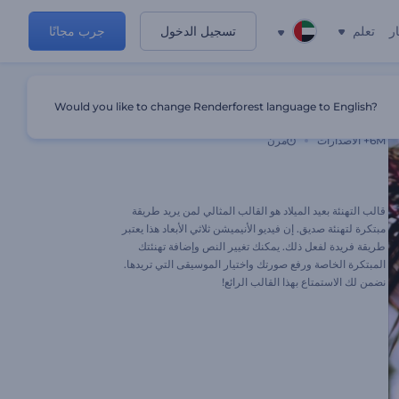
ر
تعلم
تسجيل الدخول
جرب مجانًا
Would you like to change Renderforest language to English?
تحية متحركة لعيد ميلاد سعيد
6M+
الاصدارات
مرن
قالب التهنئة بعيد الميلاد هو القالب المثالي لمن يريد طريقة
مبتكرة لتهنئة صديق. إن فيديو الأنيميشن ثلاثي الأبعاد هذا يعتبر
طريقة فريدة لفعل ذلك. يمكنك تغيير النص وإضافة تهنئتك
المبتكرة الخاصة ورفع صورتك واختيار الموسيقى التي تريدها.
نضمن لك الاستمتاع بهذا القالب الرائع!