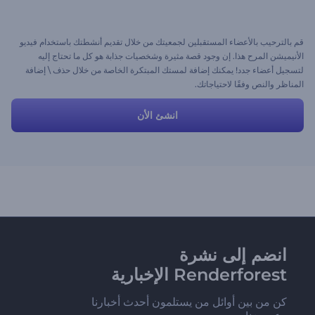
قم بالترحيب بالأعضاء المستقبلين لجمعيتك من خلال تقديم أنشطتك باستخدام فيديو
الأنيميشن المرح هذا. إن وجود قصة مثيرة وشخصيات جذابة هو كل ما تحتاج إليه
لتسجيل أعضاء جدد! يمكنك إضافة لمستك المبتكرة الخاصة من خلال حذف \ إضافة
المناظر والنص وفقًا لاحتياجاتك.
انشئ الأن
انضم إلى نشرة
Renderforest الإخبارية
كن من بين أوائل من يستلمون أحدث أخبارنا