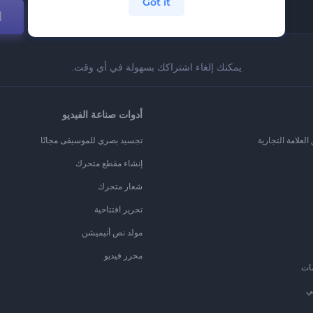
Got it
ا
يمكنك إلغاء اشتراكك بسهولة في أي وقت.
أدوات صناعة الفيديو
لعلامة التجارية
تجسيد بصري للموسيقى مجانًا
إنشاء مقطع متحرك
شعار متحرك
تحرير افتتاحية
مولد نص أنيميشن
محرر فيديو
ات
ي