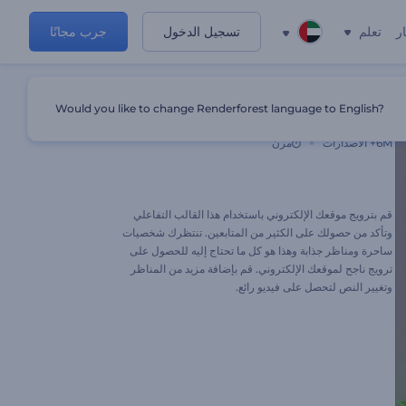
ر
تعلم
تسجيل الدخول
جرب مجانًا
Would you like to change Renderforest language to English?
فيديو ترويجي للموقع الإعلامي
6M+
الاصدارات
مرن
قم بترويج موقعك الإلكتروني باستخدام هذا القالب التفاعلي
وتأكد من حصولك على الكثير من المتابعين. تنتظرك شخصيات
ساحرة ومناظر جذابة وهذا هو كل ما تحتاج إليه للحصول على
ترويج ناجح لموقعك الإلكتروني. قم بإضافة مزيد من المناظر
وتغيير النص لتحصل على فيديو رائع.