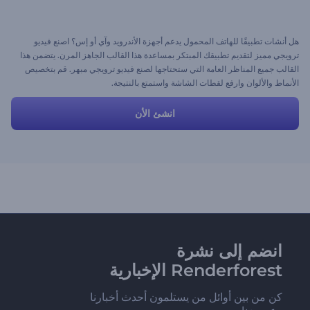
هل أنشات تطبيقًا للهاتف المحمول يدعم أجهزة الأندرويد وآي أو إس؟ اصنع فيديو
ترويجي مميز لتقديم تطبيقك المبتكر بمساعدة هذا القالب الجاهز المرن. يتضمن هذا
القالب جميع المناظر العامة التي ستحتاجها لصنع فيديو ترويجي مبهر. قم بتخصيص
الأنماط والألوان وارفع لقطات الشاشة واستمتع بالنتيجة.
انشئ الأن
انضم إلى نشرة
Renderforest الإخبارية
كن من بين أوائل من يستلمون أحدث أخبارنا