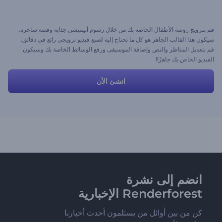
قم بترويج روضة الأطفال الخاصة بك من خلال رسوم أنيميشن جذابة وقصة ساحرة.
سيكون هذا القالب الجاهز هو كل ما تحتاج إليه لصنع فيديو ترويجي رائع في دقائق.
قم بتعديل المناظر والنص وإضافة الموسيقى ورفع الوسائط الخاصة بك وسيكون
الفيديو الخاص بك جاهزًا!
انشئ الأن
انضم إلى نشرة
Renderforest الإخبارية
كن من بين أوائل من يستلمون أحدث أخبارنا