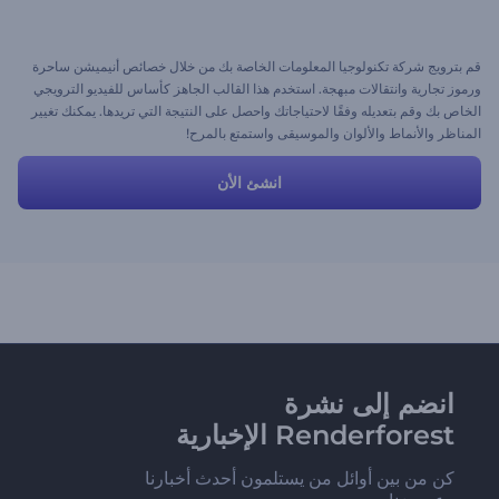
قم بترويج شركة تكنولوجيا المعلومات الخاصة بك من خلال خصائص أنيميشن ساحرة
ورموز تجارية وانتقالات مبهجة. استخدم هذا القالب الجاهز كأساس للفيديو الترويجي
الخاص بك وقم بتعديله وفقًا لاحتياجاتك واحصل على النتيجة التي تريدها. يمكنك تغيير
المناظر والأنماط والألوان والموسيقى واستمتع بالمرح!
انشئ الأن
انضم إلى نشرة
Renderforest الإخبارية
كن من بين أوائل من يستلمون أحدث أخبارنا