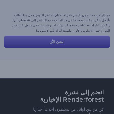
قم بإلهام وتحفيز جمهورك من خلال استخدام المناظر الموجودة في هذا القالب
بأفضل شكل ممكن. لقد جمعنا في هذا القالب جميع المناظر التي قد تحتاج إليها
ولكن يمكنك إضافة مناظر جديدة اكثر روعة لصنع فيديو شخصي مذهل. قم بتغيير
النص واختيار الأسلوب والألوان واستعد لترك تأثير لا مثيل له!
انشئ الأن
انضم إلى نشرة
Renderforest الإخبارية
كن من بين أوائل من يستلمون أحدث أخبارنا