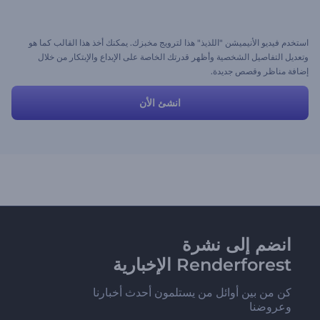
استخدم فيديو الأنيميشن "اللذيذ" هذا لترويج مخبزك. يمكنك أخذ هذا القالب كما هو
وتعديل التفاصيل الشخصية وأظهر قدرتك الخاصة على الإبداع والإبتكار من خلال
إضافة مناظر وقصص جديدة.
انشئ الأن
انضم إلى نشرة
Renderforest الإخبارية
كن من بين أوائل من يستلمون أحدث أخبارنا
وعروضنا