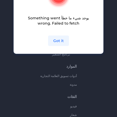
المساعدة والدعم
برنامج الإحالة
يوجد شيء ما خطأ Something went
سياسة الخصوصية
wrong. Failed to fetch
الشروط والأحكام
خريطة الموقع
Got it
برنامج شركاء
برنامج السفير
الموارد
أدوات تسويق العلامة التجارية
مدونة
الفئات
فيديو
شعار