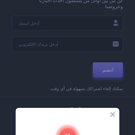
كن من بين أوائل من يستلمون أحدث أخبارنا
وعروضنا
انضم
يمكنك إلغاء اشتراكك بسهولة في أي وقت.
الشركة
حولنا
اتصل بنا