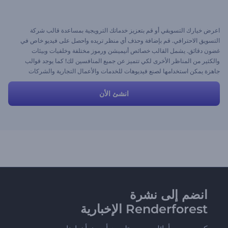
اعرض خيارك التسويقي أو قم بتعزيز خدماتك الترويجية بمساعدة قالب شركة
التسويق الاحترافي. قم بإضافة وحذف أي منظر تريده واحصل على فيديو خاص في
غضون دقائق. يشمل القالب خصائص أنيميشن ورموز مختلفة وخلفيات وبيئات
والكثير من المناظر الأخرى لكي تتميز عن جميع المنافسين لك! كما يوجد قوالب
جاهزة يمكن استخدامها لصنع فيديوهات للخدمات والأعمال التجارية والشركات
الناشئة والمزيد.
انشئ الأن
انضم إلى نشرة
Renderforest الإخبارية