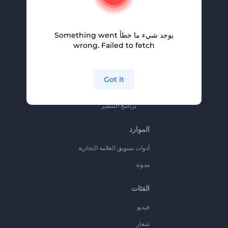
المساعدة والدعم
برنامج الإحالة
يوجد شيء ما خطأ Something went
سياسة الخصوصية
wrong. Failed to fetch
الشروط والأحكام
خريطة الموقع
Got it
برنامج شركاء
برنامج السفير
الموارد
أدوات تسويق العلامة التجارية
مدونة
الفئات
فيديو
شعار