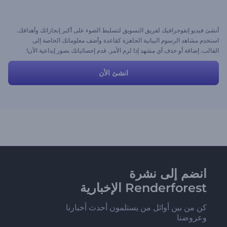
أنشئ فيديو إنفوجرافيك لفريق التسويق لتسليط الضوء على أكبر إنجازاتك وأهدافك.
استخدم مشاهد الرسوم البيانية الجاهزة كقاعدة وأضف معلوماتك الخاصة إلى
القالب. إضافة أو حذف أي مشهد إذا لزم الأمر. قدم إحصائياتك بصور إبداعية الآن!
انشئ الأن
انضم إلى نشرة
Renderforest الإخبارية
كن من بين أوائل من يستلمون أحدث أخبارنا
وعروضنا