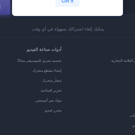
Got it
ا
يمكنك إلغاء اشتراكك بسهولة في أي وقت.
أدوات صناعة الفيديو
لعلامة التجارية
تجسيد بصري للموسيقى مجانًا
إنشاء مقطع متحرك
شعار متحرك
تحرير افتتاحية
مولد نص أنيميشن
محرر فيديو
ات
ي