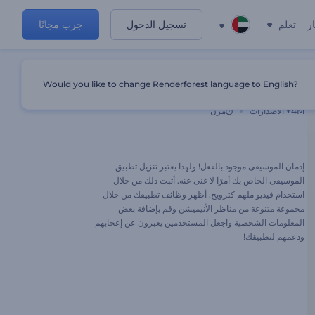
ر
تعلم
تسجيل الدخول
جرب مجانًا
Would you like to change Renderforest language to English?
ترويج تطبيق صانع الموسيقي
4M+
الاصدارات
مرن
إدمان الموسيقى موجود بالفعل! ولهذا يعتبر تنزيل تطبيق
الموسيقى الخاص بك أمرًا لا غنى عنه. أثبت ذلك من خلال
استخدام فيديو ملهم كترويج. أظهر وظائف تطبيقك من خلال
مجموعة متنوعة من مناظر الأنيميشن وقم بإضافة بعض
المعلومات الشخصية واجعل المستخدمين يعبرون عن إعجابهم
ودعمهم لتطبيقك!