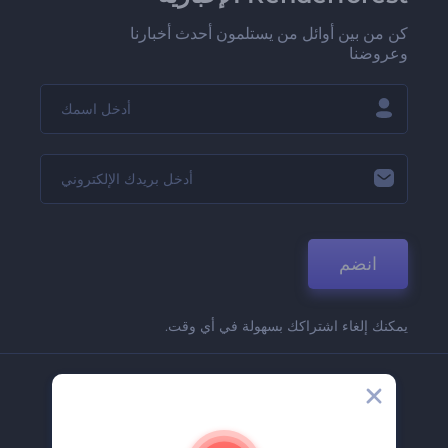
كن من بين أوائل من يستلمون أحدث أخبارنا
وعروضنا
انضم
يمكنك إلغاء اشتراكك بسهولة في أي وقت.
الشركة
حولنا