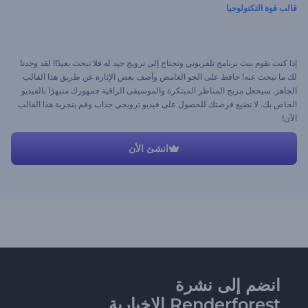
قالب قوة التكنولوجيا
إذا كنت تقوم ببث برنامج تلفزيوني وتحتاج إلى ترويج جيد له فلا تبحث بعيدًا! لقد وجدنا
لك ما تبحث عنه! حافظ على الجو الغامض وأضف بعض الإثارة عن طريق هذا القالب
الجاهز. سيجعل مزيج المناظر المبتكرة والموسيقى الراقية جمهورك منبهرًا بالفيديو
الخاص بك. لا تضيع فرصتك للحصول على فيديو ترويجي جذاب وقم بتجربة هذا القالب
الآن!
انشئ الأن
انضم إلى نشرة
Renderforest الإخبارية