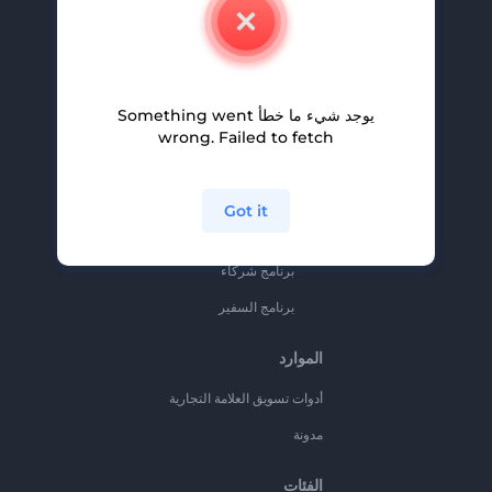
اتصل بنا
وظائف
المساعدة والدعم
يوجد شيء ما خطأ Something went
برنامج الإحالة
wrong. Failed to fetch
سياسة الخصوصية
الشروط والأحكام
Got it
خريطة الموقع
برنامج شركاء
برنامج السفير
الموارد
أدوات تسويق العلامة التجارية
مدونة
الفئات