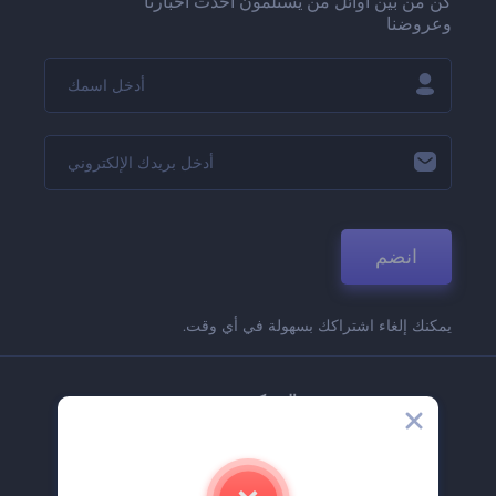
كن من بين أوائل من يستلمون أحدث أخبارنا
وعروضنا
انضم
يمكنك إلغاء اشتراكك بسهولة في أي وقت.
الشركة
حولنا
اتصل بنا