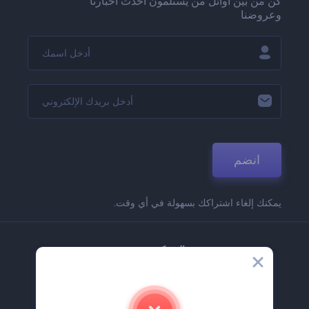
كن من بين أوائل من يستلمون أحدث أخبارنا
وعروضنا
انضم
يمكنك إلغاء اشتراكك بسهولة في أي وقت.
الشركة
حولنا
اتصل بنا