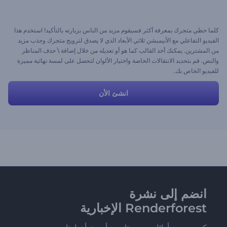
كلما حظي متجرك بمعرفة أكثر فسيقوم مزيد من الناس بزيارته بالتأكيد! استخدم هذا
الفيديو التفاعلي مع الأنيميشن ثلاثي الأبعاد الذي لا يصدق لترويج متجرك وجذب مزيد
من المشترين. يمكنك أخذ القالب كما هو أو تعديله من خلال إضافة \ حذف المناظر
والنص. قم بتحديد الانتقالات الخاصة واختيار الألوان لتحصل على لمسة نهائية مميزة
للفيديو الخاص بك.
انشئ الأن
انضم إلى نشرة
Renderforest الإخبارية