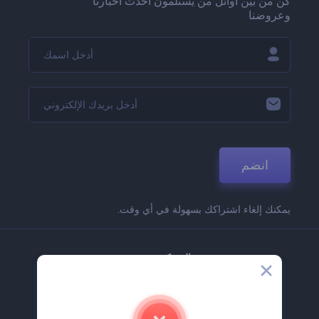
كن من بين أوائل من يستلمون أحدث أخبارنا
وعروضنا
انضم
يمكنك إلغاء اشتراكك بسهولة في أي وقت.
الشركة
حولنا
اتصل بنا