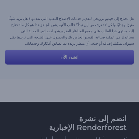
هل تحتاج إلى فيديو ترويجي لتقديم خدمات الإصلاح التقنية التي تقدمها؟ هل تريد شيئًا
مثيرًا وجذابًا ولكن لا تعرف من أين تبدأ؟ قالب الأنيميشن الجاهز هذا هو كل ما تحتاج
إليه. يحتوي هذا القالب على جميع المناظر الضرورية والخصائص الجذابة التي
تساعدك في عملية صناعة الفيديو الخاص بك والحصول على النتيجة التي تريدها بكل
سهولة. يمكنك إضافة أو حذف أي منظر تريده بما يطابق أفكارك وخدماتك.
انشئ الأن
انضم إلى نشرة
Renderforest الإخبارية