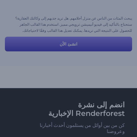
يبحث المئات من الناس عن منزل أحلامهم. هل تريد جذبهم إلى وكالتك العقارية؟
ستحتاج بالتأكيد إلى فيديو أنيميشن ترويجي مميز. استخدم هذا القالب الجاهز
للحصول على النتيجة التي تريدها. يمكنك تعديل هذا القالب وفقًا لاحتياجاتك.
انشئ الأن
انضم إلى نشرة
Renderforest الإخبارية
كن من بين أوائل من يستلمون أحدث أخبارنا
وعروضنا