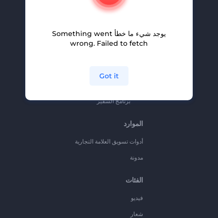
المساعدة والدعم
برنامج الإحالة
يوجد شيء ما خطأ Something went
سياسة الخصوصية
wrong. Failed to fetch
الشروط والأحكام
خريطة الموقع
Got it
برنامج شركاء
برنامج السفير
الموارد
أدوات تسويق العلامة التجارية
مدونة
الفئات
فيديو
شعار