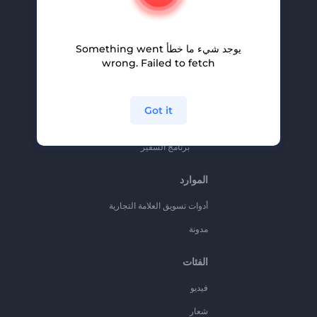
المساعدة والدعم
برنامج الإحالة
يوجد شيء ما خطأ Something went
سياسة الخصوصية
wrong. Failed to fetch
الشروط والأحكام
خريطة الموقع
Got it
برنامج شركاء
برنامج السفير
الموارد
أدوات تسويق العلامة التجارية
مدونة
الفئات
فيديو
شعار