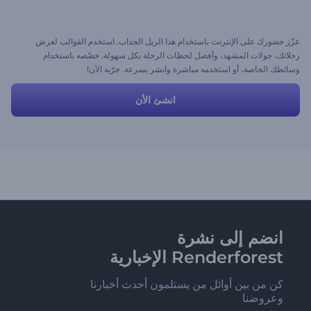
عزّز حضورك على الإنترنت باستخدام هذا الريل الجذاب. استخدم القوالب لعرض
رحلاتك، جولات المشهد، وأفضل لحظات الرحلة بكل سهولة. خصّصه باستخدام
وسائطك الخاصة، أو استخدمه مباشرة وانشر بسرعة. جرّبه الآن!
انشئ الأن
انضم إلى نشرة
Renderforest الإخبارية
كن من بين أوائل من يستلمون أحدث أخبارنا
وعروضنا