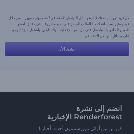
هل تريد ترويج منصتك لإدارة وسائل التواصل الاجتماعي؟ قم بإبهار جمهورك من خلال
فيديو مثير. سيساعدك هذا القالب الجاهز على صنع مشروعك في دقائق. اصنع
الفيديو الخاص بك واحصل على مزيد من الإعجابات والمتابعين واستغل ميزة الوجود
على وسائل التواصل الاجتماعي!
انشئ الأن
انضم إلى نشرة
Renderforest الإخبارية
كن من بين أوائل من يستلمون أحدث أخبارنا